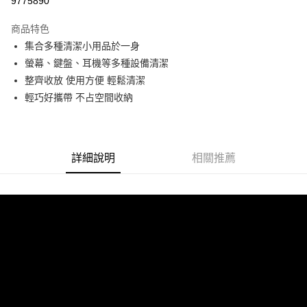
9775890
LINE Pay
商品特色
Apple Pay
集合多種清潔小用品於一身
螢幕、鍵盤、耳機等多種設備清潔
街口支付
整齊收放 使用方便 輕鬆清潔
悠遊付
輕巧好攜帶 不占空間收納
ATM付款
運送方式
詳細說明
相關推薦
全家付款取貨
每筆NT$60，滿NT$299(含以上)免運費
付款後全家取貨
每筆NT$60，滿NT$299(含以上)免運費
7-11付款取貨
每筆NT$60，滿NT$299(含以上)免運費
付款後7-11取貨