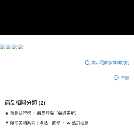
每筆NT$60，滿NT$299(含以上)免運費
宅配
每筆NT$100，滿NT$999(含以上)免運費
顯示電腦版詳細說明
客服
商品相關分類 (2)
🔥 熱銷排行榜
新品登場（每週更新）
👙 隱形美胸系列｜胸貼・胸墊
🔥 熱銷推薦