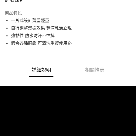
9443189
LINE Pay
商品特色
Apple Pay
一片式設計薄扁輕量
自行調整聚攏效果 豐滿乳溝立現
街口支付
強黏性 防水防汗不怕掉
悠遊付
適合各種服飾 可清洗重複使用👍
ATM付款
運送方式
詳細說明
相關推薦
全家付款取貨
每筆NT$60，滿NT$299(含以上)免運費
付款後全家取貨
每筆NT$60，滿NT$299(含以上)免運費
7-11付款取貨
每筆NT$60，滿NT$299(含以上)免運費
付款後7-11取貨