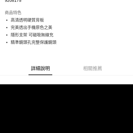
9208175
LINE Pay
商品特色
Apple Pay
高清透明硬質背板
完美透出手機原色之美
街口支付
隱形支架 可磁吸無線充
悠遊付
精準鏡頭孔完整保護鏡頭
ATM付款
運送方式
詳細說明
相關推薦
全家付款取貨
每筆NT$60，滿NT$299(含以上)免運費
付款後全家取貨
每筆NT$60，滿NT$299(含以上)免運費
7-11付款取貨
每筆NT$60，滿NT$299(含以上)免運費
付款後7-11取貨