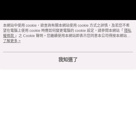
每筆NT$60，滿NT$299(含以上)免運費
宅配
本網站中使用 cookie，欲查詢有關本網站使用 cookie 方式之詳情，及若您不希
每筆NT$100，滿NT$999(含以上)免運費
望在電腦上使用 cookie 時應如何變更電腦的 cookie 設定，請參閱本網站「
隱私
權條款
」之 Cookie 聲明。您繼續使用本網站即表示您同意本公司得按本網站使
用條款之 Cookie 聲明使用 cookie。
了解更多 >
我知道了
顯示電腦版詳細說明
客服
商品相關分類 (10)
查看全部
🔥 熱銷排行榜
新品登場（每週更新）
iPhone 手機殼專區
iPhone12 (6.1)