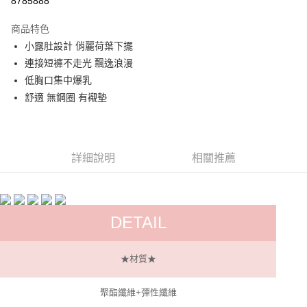
8785888
LINE Pay
商品特色
Apple Pay
小露肚設計 俏麗荷葉下擺
連接短褲不走光 飄逸浪漫
街口支付
低胸口集中爆乳
悠遊付
舒適 無鋼圈 有襯墊
ATM付款
運送方式
詳細說明
相關推薦
全家付款取貨
每筆NT$60，滿NT$299(含以上)免運費
DETAIL
付款後全家取貨
每筆NT$60，滿NT$299(含以上)免運費
★材質★
7-11付款取貨
每筆NT$60，滿NT$299(含以上)免運費
聚酯纖維+彈性纖維
付款後7-11取貨