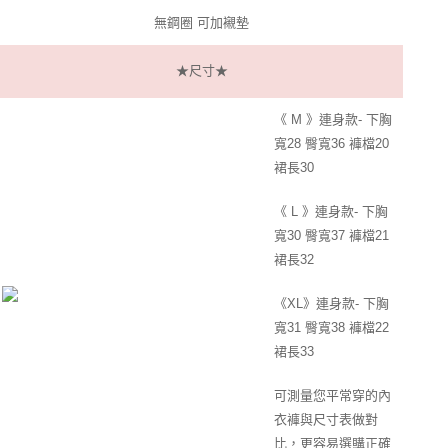
無鋼圈 可加襯墊
每筆NT$60，滿NT$299(含以上)免運費
宅配
★尺寸★
每筆NT$100，滿NT$999(含以上)免運費
《 M 》連身款- 下胸
寬28 臀寬36 褲檔20
裙長30
《 L 》連身款- 下胸
寬30 臀寬37 褲檔21
裙長32
《XL》連身款- 下胸
寬31 臀寬38 褲檔22
裙長33
可測量您平常穿的內
衣褲與尺寸表做對
比，更容易選購正確