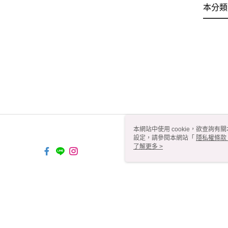
本分類
本網站中使用 cookie，欲查詢有關
設定，請參閱本網站「
隱私權條款
使用 cookie。
了解更多 >
TW-MWG1-61-38 Web2.0 Defaul
© 2026 by 九州資訊工作室