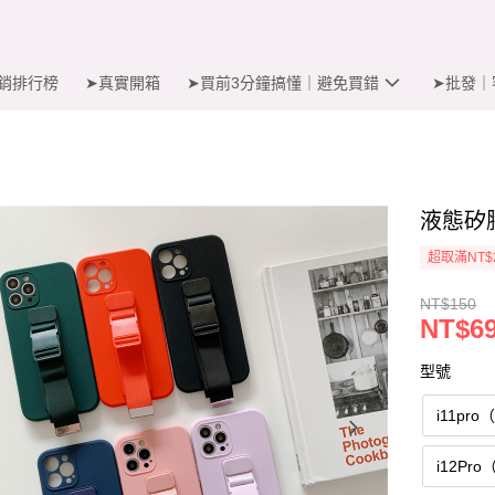
銷排行榜
➤真實開箱
➤買前3分鐘搞懂｜避免買錯
➤批發｜
液態矽膠
超取滿NT$
NT$150
NT$6
型號
i11pro
i12Pro