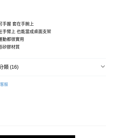
付款
可手握 套在手腕上
在手臂上 也能當成桌面支架
運動都很實用
態矽膠材質
類 (16)
行榜
新品登場（每週更新）
客服
 手機殼專區
iPhone X/Xs
取貨
 手機殼專區
i7/8plus
0，滿NT$299(含以上)免運費
 手機殼專區
iPhone XS MAX
家取貨
 手機殼專區
iPhone XR
0，滿NT$299(含以上)免運費
 手機殼專區
iPhone11(6.1)