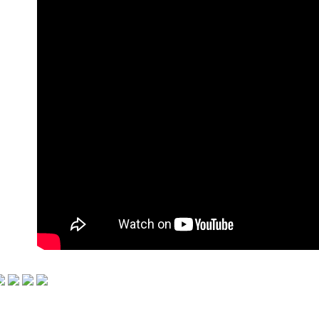
7-11付款
iPhone
每筆NT$6
iPhone
付款後7-1
iPhone
每筆NT$6
iPhone
宅配
iPhone
每筆NT$1
iPhone
iPhone
iPhone
iPhone
iPhone