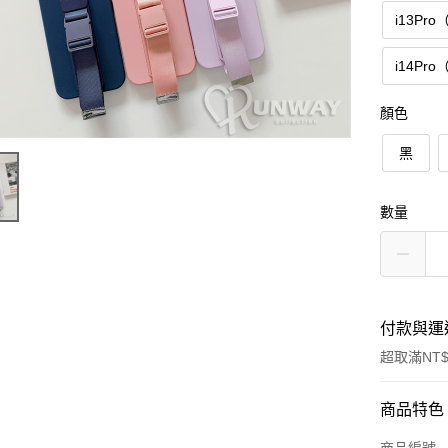
i13Pro
i14Pro
顏色
黑
數量
付款與運
超取滿NT$
付款方式
商品特色
信用卡一