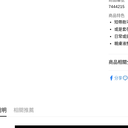
商品編號
7444215
超商取貨
商品特色
LINE Pay
短帶款
或是套
Apple Pay
日常或
街口支付
親膚液
悠遊付
商品相關分
ATM付款
🔥 熱銷排
分享
運送方式
iPhone
全家付款
iPhone
每筆NT$6
iPhone
說明
相關推薦
付款後全
iPhone
每筆NT$6
iPhone