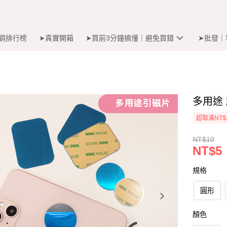
銷排行榜
➤真實開箱
➤買前3分鐘搞懂｜避免買錯
➤批發｜
多用途
超取滿NT$
NT$10
NT$5
規格
圓形
顏色