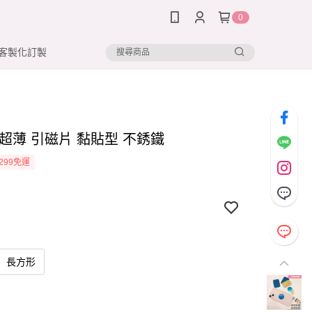
0
客製化訂製
 超薄 引磁片 黏貼型 不銹鐵
299免運
長方形