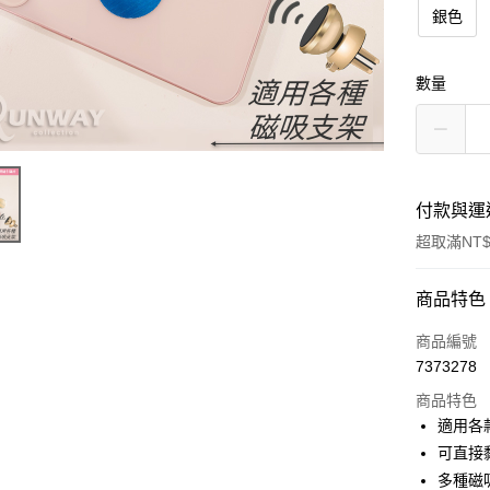
銀色
數量
付款與運
超取滿NT$
付款方式
商品特色
信用卡一
商品編號
7373278
超商取貨
商品特色
LINE Pay
適用各
可直接
Apple Pay
多種磁