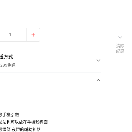
清除
紀錄
送方式
299免運
次付款
付款
款手機引磁
黏貼也可以放在手機殼裡面
吸燈條 夜燈的輔助神器