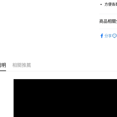
街口支付
方便各
悠遊付
商品相關分
ATM付款
🔥 熱銷排
分享
運送方式
3C生活小
全家付款
每筆NT$6
說明
相關推薦
付款後全
每筆NT$6
7-11付款
每筆NT$6
付款後7-1
每筆NT$6
宅配