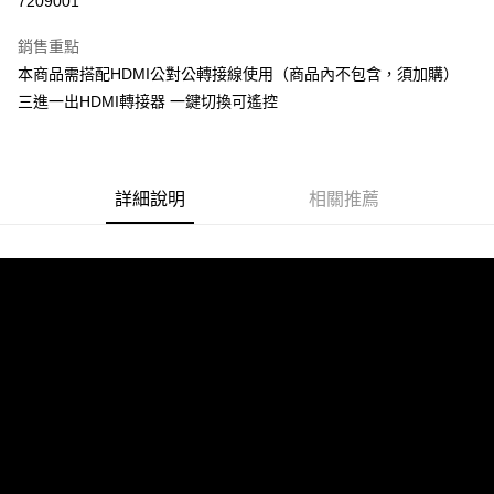
7209001
LINE Pay
銷售重點
Apple Pay
本商品需搭配HDMI公對公轉接線使用（商品內不包含，須加購）
三進一出HDMI轉接器 一鍵切換可遙控
街口支付
悠遊付
ATM付款
詳細說明
相關推薦
運送方式
全家付款取貨
每筆NT$60，滿NT$299(含以上)免運費
付款後全家取貨
每筆NT$60，滿NT$299(含以上)免運費
7-11付款取貨
每筆NT$60，滿NT$299(含以上)免運費
付款後7-11取貨