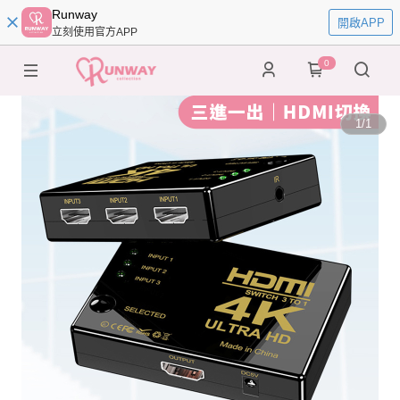
Runway
開啟APP
立刻使用官方APP
0
1
/
1