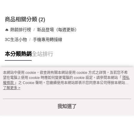
付款後7-11取貨
每筆NT$60，滿NT$299(含以上)免運費
商品相關分類 (2)
宅配
🔥 熱銷排行榜
新品登場（每週更新）
每筆NT$100，滿NT$999(含以上)免運費
3C生活小物
手機專用轉接線
本分類熱銷
全站排行
本網站中使用 cookie，欲查詢有關本網站使用 cookie 方式之詳情，及若您不希
熱門標籤
望在電腦上使用 cookie 時應如何變更電腦的 cookie 設定，請參閱本網站「
隱私
權條款
」之 Cookie 聲明。您繼續使用本網站即表示您同意本公司得按本網站使
用條款之 Cookie 聲明使用 cookie。
了解更多 >
我知道了