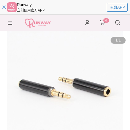
Runway
開啟APP
立刻使用官方APP
0
1
/
1