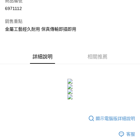
商品編號
超商取貨付款
6971112
LINE Pay
銷售重點
Apple Pay
金屬工藝經久耐用 保真傳輸即插即用
街口支付
悠遊付
詳細說明
相關推薦
ATM付款
運送方式
全家付款取貨
每筆NT$60，滿NT$299(含以上)免運費
付款後全家取貨
每筆NT$60，滿NT$299(含以上)免運費
顯示電腦版詳細說明
7-11付款取貨
客服
每筆NT$60，滿NT$299(含以上)免運費