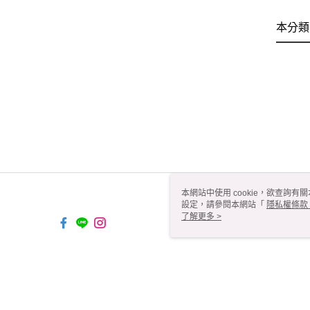
本分類
本網站中使用 cookie，欲查詢有關
設定，請參閱本網站「
隱私權條款
使用 cookie。
了解更多 >