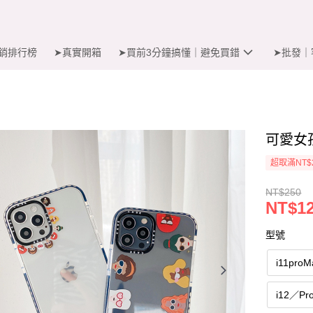
銷排行榜
➤真實開箱
➤買前3分鐘搞懂｜避免買錯
➤批發｜
可愛女孩
超取滿NT$
NT$250
NT$1
型號
i11pro
i12／Pr