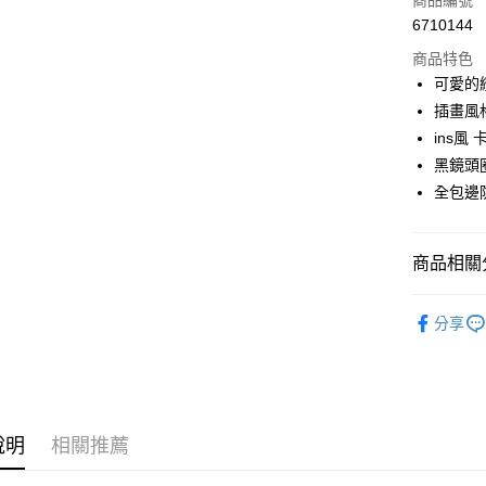
商品編號
6710144
超商取貨
商品特色
LINE Pay
可愛的
插畫風
Apple Pay
ins風
街口支付
黑鏡頭
全包邊
悠遊付
ATM付款
商品相關分
🔥 熱銷排
運送方式
分享
iPhone
全家付款
iPhone
每筆NT$6
iPhone
付款後全
說明
相關推薦
每筆NT$6
iPhone
iPhone