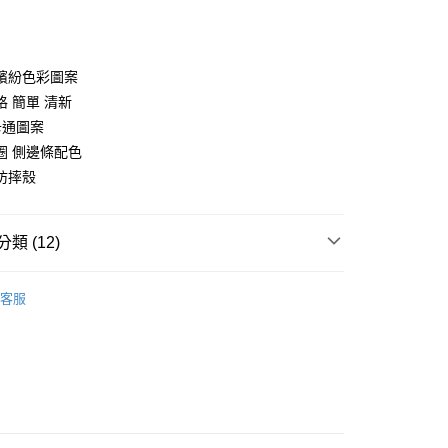
付款
繽紛色彩圖案
格 簡單 清新
 卡通圖案
圈 側邊條配色
防摔殼
類 (12)
行榜
新品登場（每週更新）
客服
 手機殼專區
iPhone X/Xs
取貨
 手機殼專區
i7/8plus
0，滿NT$299(含以上)免運費
 手機殼專區
iPhone XS MAX
家取貨
0，滿NT$299(含以上)免運費
 手機殼專區
iPhone XR
 手機殼專區
iPhone11(6.1)