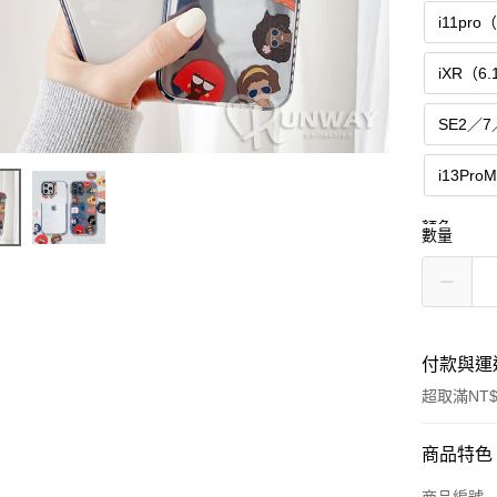
i11pro
iXR（6.
SE2／7
i13Pro
顏色
數量
圍鏡頭
付款與運
超取滿NT$
付款方式
商品特色
信用卡一