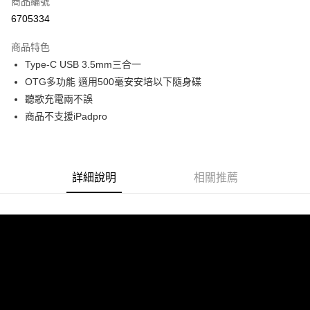
商品編號
超商取貨付款
6705334
LINE Pay
商品特色
Apple Pay
Type-C USB 3.5mm三合一
OTG多功能 適用500毫安安培以下隨身碟
街口支付
聽歌充電兩不誤
悠遊付
商品不支援iPadpro
ATM付款
運送方式
詳細說明
相關推薦
全家付款取貨
每筆NT$60，滿NT$299(含以上)免運費
付款後全家取貨
每筆NT$60，滿NT$299(含以上)免運費
7-11付款取貨
每筆NT$60，滿NT$299(含以上)免運費