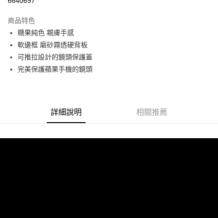
6640697
LINE Pay
商品特色
Apple Pay
糖果純色 親膚手感
軟邊框 磨砂霧透硬背板
街口支付
可推拉設計的鏡頭保護蓋
悠遊付
完美保護蘋果手機的鏡頭
ATM付款
運送方式
詳細說明
相關推薦
全家付款取貨
每筆NT$60，滿NT$299(含以上)免運費
付款後全家取貨
每筆NT$60，滿NT$299(含以上)免運費
7-11付款取貨
每筆NT$60，滿NT$299(含以上)免運費
付款後7-11取貨