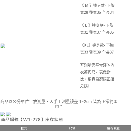
《 M 》連身款- 下胸
寬28 臀寬35 全長34
《 L 》連身款- 下胸
寬31 臀寬37 全長35
《XL》連身款- 下胸
寬33 臀寬39 全長37
可測量您平常穿的內
衣褲與尺寸表做對
比，更容易選購正確
尺碼!
商品以公分單位平放測量，因手工測量誤差 1~2cm 皆為正常範圍
內。