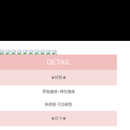
每筆NT$60，滿NT$299(含以上)免運費
宅配
每筆NT$100，滿NT$999(含以上)免運費
DETAIL
★材質★
聚酯纖維+彈性纖維
無鋼圈 可加襯墊
★尺寸★