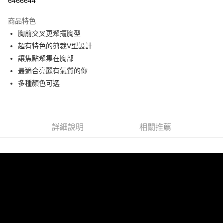
6466644
LINE Pay
商品特色
Apple Pay
胸前交叉更聚攏胸型
超有特色的剪裁V型設計
街口支付
讓焦點聚集在胸部
悠遊付
最適合亮麗有氣質的你
多種顏色可選
ATM付款
運送方式
全家付款取貨
詳細說明
相關推薦
每筆NT$60，滿NT$299(含以上)免運費
付款後全家取貨
每筆NT$60，滿NT$299(含以上)免運費
7-11付款取貨
每筆NT$60，滿NT$299(含以上)免運費
付款後7-11取貨