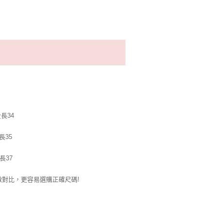
全長34
長35
長37
對比，更容易選購正確尺碼!