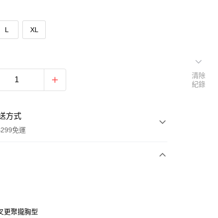
L
XL
清除
紀錄
送方式
299免運
次付款
付款
叉更聚攏胸型