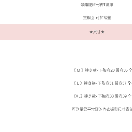
聚酯纖維+彈性纖維
無鋼圈 可加襯墊
★尺寸★
《 M 》連身款- 下胸寬28 臀寬35 
《 L 》連身款- 下胸寬31 臀寬37 全
《XL》連身款- 下胸寬33 臀寬39 全
可測量您平常穿的內衣褲與尺寸表做