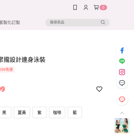
0
客製化訂製
聚攏設計連身泳裝
299免運
99
黑
薑黃
紫
咖啡
藍