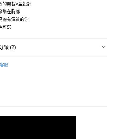
色的剪裁V型設計
聚集在胸部
亮麗有氣質的你
色可選
類 (2)
行榜
新品登場（每週更新）
客服
泳裝｜立即出貨
連身款
取貨
0，滿NT$299(含以上)免運費
家取貨
0，滿NT$299(含以上)免運費
取貨
0，滿NT$299(含以上)免運費
1取貨