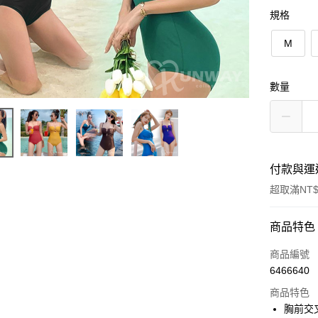
規格
M
數量
付款與運
超取滿NT$
付款方式
商品特色
信用卡一
商品編號
6466640
超商取貨
商品特色
LINE Pay
胸前交