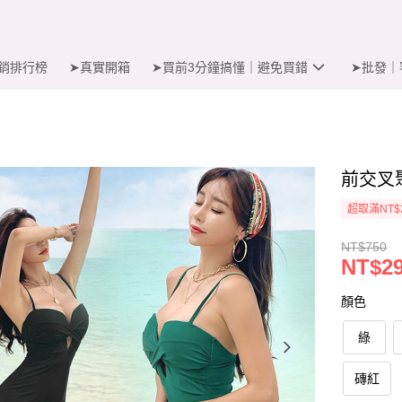
銷排行榜
➤真實開箱
➤買前3分鐘搞懂｜避免買錯
➤批發｜
前交叉
超取滿NT$
NT$750
NT$2
顏色
綠
磚紅