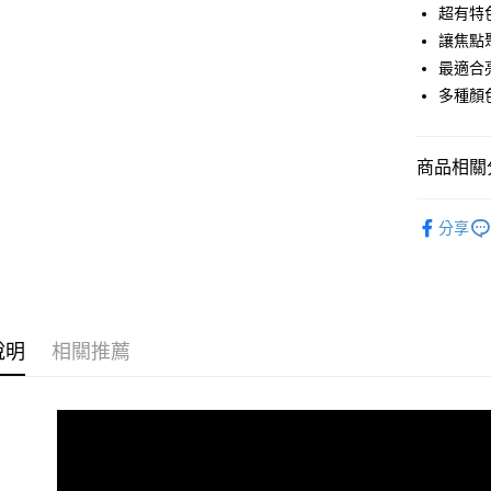
超有特
Apple Pay
讓焦點
街口支付
最適合
多種顏
悠遊付
ATM付款
商品相關分
🔥 熱銷排
運送方式
分享
👙 現貨
全家付款
每筆NT$6
付款後全
說明
相關推薦
每筆NT$6
7-11付款
每筆NT$6
付款後7-1