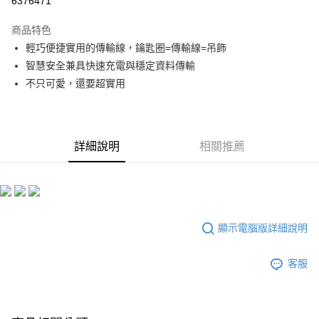
6376471
LINE Pay
商品特色
Apple Pay
輕巧便捷實用的傳輸線，鑰匙圈=傳輸線=吊飾
智慧安全兼具快速充電與穩定資料傳輸
街口支付
不只可愛，還要超實用
悠遊付
ATM付款
詳細說明
相關推薦
運送方式
全家付款取貨
每筆NT$60，滿NT$299(含以上)免運費
付款後全家取貨
顯示電腦版詳細說明
每筆NT$60，滿NT$299(含以上)免運費
客服
7-11付款取貨
每筆NT$60，滿NT$299(含以上)免運費
付款後7-11取貨