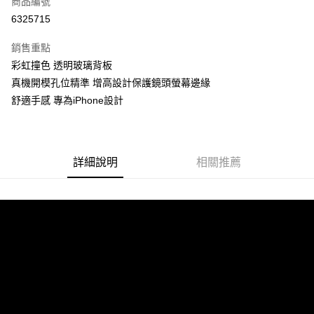
商品編號
超商取貨付款
6325715
LINE Pay
銷售重點
Apple Pay
彩虹撞色 透明玻璃背板
真機開模孔位精準 增高設計保護鏡頭螢幕邊緣
街口支付
舒適手感 專為iPhone設計
悠遊付
ATM付款
詳細說明
相關推薦
運送方式
全家付款取貨
每筆NT$60，滿NT$299(含以上)免運費
付款後全家取貨
每筆NT$60，滿NT$299(含以上)免運費
7-11付款取貨
每筆NT$60，滿NT$299(含以上)免運費