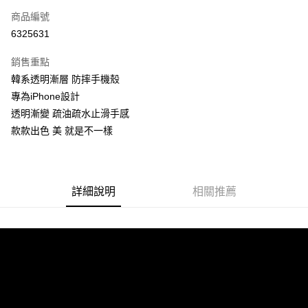
商品編號
超商取貨付款
6325631
LINE Pay
銷售重點
Apple Pay
韓系透明漸層 防摔手機殼
專為iPhone設計
街口支付
透明漸變 疏油疏水止滑手感
悠遊付
款款出色 美 就是不一樣
ATM付款
運送方式
詳細說明
相關推薦
全家付款取貨
每筆NT$60，滿NT$299(含以上)免運費
付款後全家取貨
每筆NT$60，滿NT$299(含以上)免運費
7-11付款取貨