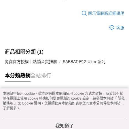
顯示電腦版詳細說明
客服
商品相關分類 (1)
魔宴官方授權｜熱銷音質推薦
SABBAT E12 Ultra 系列
本分類熱銷
全站排行
本網站中使用 cookie，欲查詢有關本網站使用 cookie 方式之詳情，及若您不希
熱門標籤
望在電腦上使用 cookie 時應如何變更電腦的 cookie 設定，請參閱本網站「
隱私
權條款
」之 Cookie 聲明。您繼續使用本網站即表示您同意本公司得按本網站使
用條款之 Cookie 聲明使用 cookie。
了解更多 >
我知道了