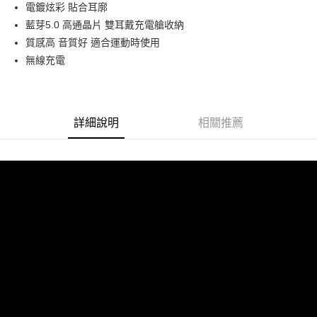
Apple Pay
電鍍炫彩 貼合耳廓
藍芽5.0 高通晶片 雙耳戴充電艙收納
街口支付
質感高 音質好 適合運動時使用
悠遊付
無線充電
ATM付款
運送方式
詳細說明
相關推薦
全家付款取貨
每筆NT$60，滿NT$299(含以上)免運費
付款後全家取貨
每筆NT$60，滿NT$299(含以上)免運費
7-11付款取貨
每筆NT$60，滿NT$299(含以上)免運費
付款後7-11取貨
每筆NT$60，滿NT$299(含以上)免運費