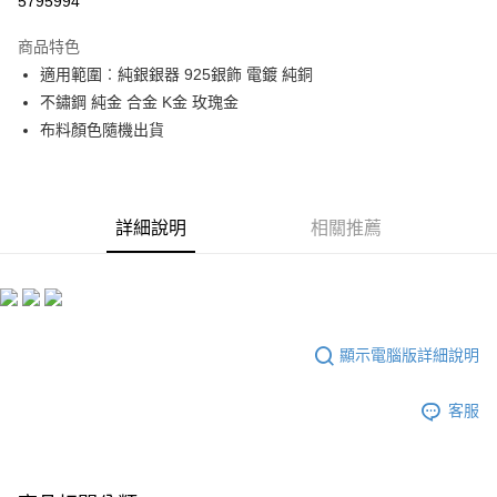
5795994
LINE Pay
商品特色
Apple Pay
適用範圍︰純銀銀器 925銀飾 電鍍 純銅
不鏽鋼 純金 合金 K金 玫瑰金
街口支付
布料顏色隨機出貨
悠遊付
ATM付款
詳細說明
相關推薦
運送方式
全家付款取貨
每筆NT$60，滿NT$299(含以上)免運費
付款後全家取貨
顯示電腦版詳細說明
每筆NT$60，滿NT$299(含以上)免運費
客服
7-11付款取貨
每筆NT$60，滿NT$299(含以上)免運費
付款後7-11取貨