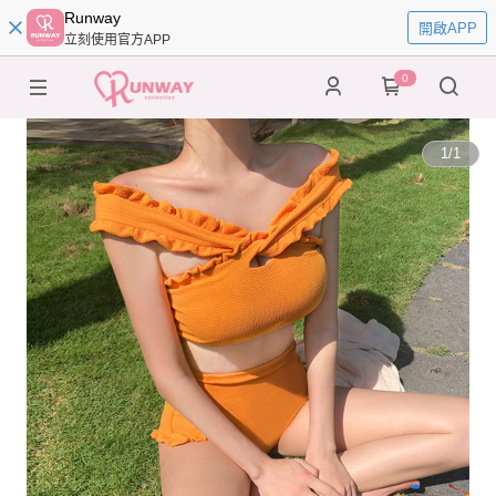
Runway
開啟APP
立刻使用官方APP
0
1
/
1