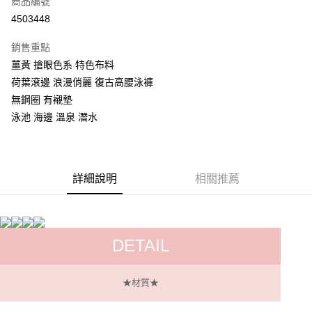
商品編號
超商取貨付款
4503448
LINE Pay
銷售重點
Apple Pay
薑黃 搶眼色系 特色布料
荷葉滾邊 浪漫俏麗 復古高腰泳褲
街口支付
無鋼圈 有襯墊
悠遊付
泳池 海邊 溫泉 潛水
ATM付款
運送方式
詳細說明
相關推薦
全家付款取貨
每筆NT$60，滿NT$299(含以上)免運費
付款後全家取貨
DETAIL
每筆NT$60，滿NT$299(含以上)免運費
★材質★
7-11付款取貨
每筆NT$60，滿NT$299(含以上)免運費