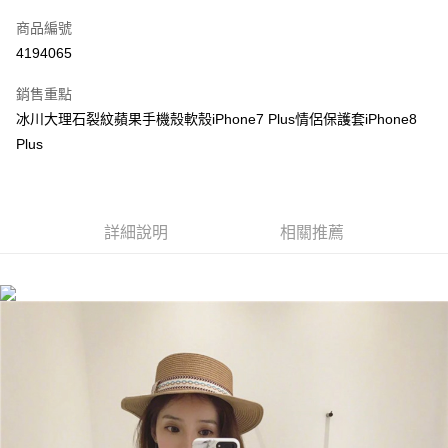
信用卡一次付款
商品編號
超商取貨付款
4194065
LINE Pay
銷售重點
Apple Pay
冰川大理石裂紋蘋果手機殼軟殼iPhone7 Plus情侶保護套iPhone8
Plus
街口支付
悠遊付
ATM付款
詳細說明
相關推薦
運送方式
全家付款取貨
每筆NT$60，滿NT$299(含以上)免運費
付款後全家取貨
每筆NT$60，滿NT$299(含以上)免運費
7-11付款取貨