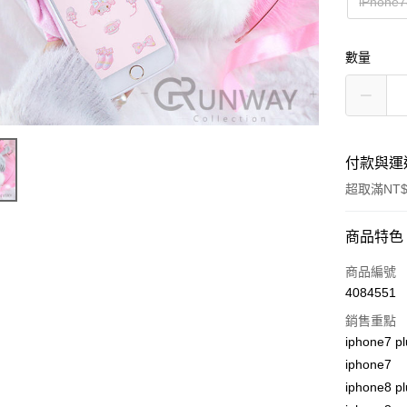
iPhon
數量
付款與運
超取滿NT$
付款方式
商品特色
信用卡一
商品編號
4084551
超商取貨
銷售重點
LINE Pay
iphone7 pl
iphone7
Apple Pay
iphone8 pl
街口支付