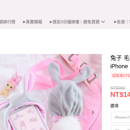
銷排行榜
➤真實開箱
➤買前3分鐘搞懂｜避免買錯
➤批發｜
兔子 
iPhon
超取滿NT$
NT$390
NT$1
選項
iPhon