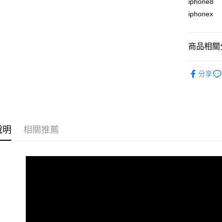
iphone8
iphonex
悠遊付
ATM付款
商品相關分
iPhone
運送方式
分享
iPhone
全家付款
每筆NT$6
付款後全
說明
相關推薦
每筆NT$6
7-11付款
每筆NT$6
付款後7-1
每筆NT$6
宅配