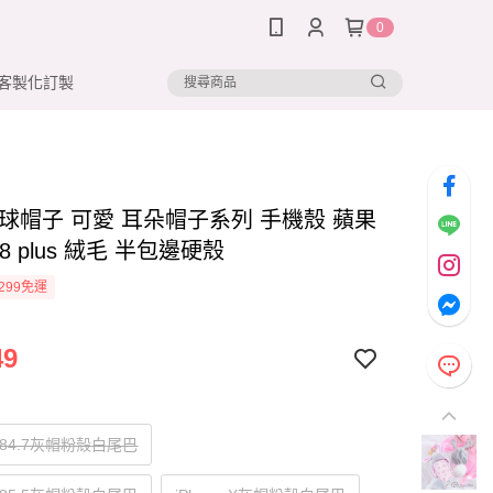
0
客製化訂製
毛球帽子 可愛 耳朵帽子系列 手機殼 蘋果
e 8 plus 絨毛 半包邊硬殼
299免運
49
e784.7灰帽粉殼白尾巴