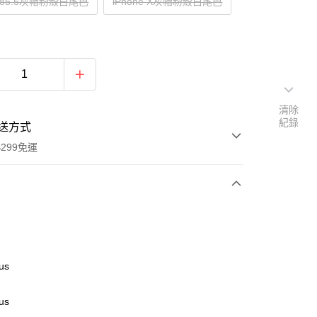
e785.5灰帽粉殼白尾巴
iPhone X灰帽粉殼白尾巴
清除
紀錄
送方式
299免運
次付款
付款
us
us