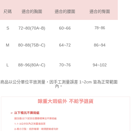
尺碼
適合的胸圍
適合的腰圍
適合的臀圍
S
72~80(70A~B)
60~66
78~86
M
80~88(75B~C)
64~72
86~94
L
88~96(80A~C)
70~76
94~102
商品以公分單位平放測量，因手工測量誤差 1~2cm 皆為正常範圍
內。