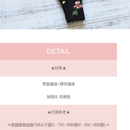
DETAIL
★材質★
聚酯纖維+彈性纖維
無鋼托 有襯墊
★尺碼參考★
＊根據銷售經驗75B以下選S、75C~80B選M、80C~85B選L＊