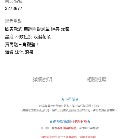
商品編號
超商取貨付款
3273677
LINE Pay
銷售重點
Apple Pay
歐美款式 無鋼圈舒適型 經典 泳裝
黑底 不敗色系 浪漫花朵
街口支付
買再送三角襯墊!!
悠遊付
海邊 泳池 溫泉
ATM付款
運送方式
詳細說明
相關推薦
全家付款取貨
每筆NT$60，滿NT$299(含以上)免運費
付款後全家取貨
每筆NT$60，滿NT$299(含以上)免運費
7-11付款取貨
每筆NT$60，滿NT$299(含以上)免運費