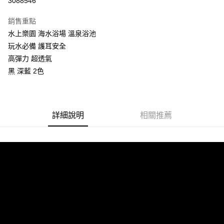
3088546
LINE Pay
銷售重點
Apple Pay
水上樂園 海水浴場 溫泉浴池
玩水必備 護耳安全
街口支付
高彈力 超透氣
悠遊付
黑 深藍 2色
ATM付款
運送方式
詳細說明
相關推薦
全家付款取貨
每筆NT$60，滿NT$299(含以上)免運費
付款後全家取貨
每筆NT$60，滿NT$299(含以上)免運費
7-11付款取貨
每筆NT$60，滿NT$299(含以上)免運費
付款後7-11取貨