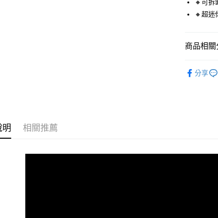
🔸可
🔸超迷
運送方式
商品相關分
全家付款
每筆NT$6
🔥 熱銷排
分享
付款後全
📷 拍照
每筆NT$6
📷 拍照
7-11付款
每筆NT$6
說明
相關推薦
付款後7-1
每筆NT$6
宅配
每筆NT$1