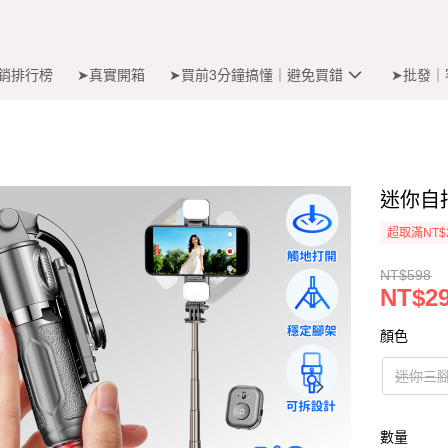
銷排行榜
➤真實開箱
➤買前3分鐘搞懂｜避免買錯
➤批發｜
迷你自
超取滿NT$
NT$598
NT$2
顏色
迷你三
數量