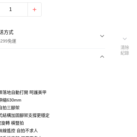
送方式
299免運
清除
紀錄
次付款
付款
跳桿落地自動打開 呵護美甲
伸縮630mm
固自拍三腳架
傘式結構加固腳架支撐更穩定
0度旋轉 橫豎拍
牙無線遙控 自拍不求人