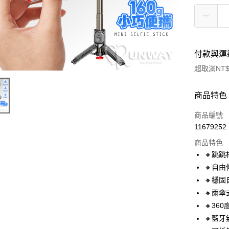
付款與運
超取滿NT$
付款方式
商品特色
信用卡一
商品編號
11679252
超商取貨
商品特色
LINE Pay
🔸跳
🔸自由
Apple Pay
🔸穩
街口支付
🔸雨
🔸36
悠遊付
🔸藍
ATM付款