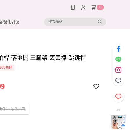
0
客製化訂製
拍桿 落地開 三腳架 丟丟棒 跳跳桿
299免運
99
腳架自拍桿／黑