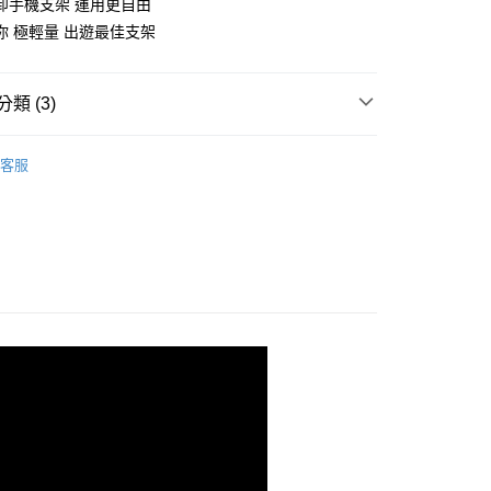
拆卸手機支架 運用更自由
你 極輕量 出遊最佳支架
類 (3)
取貨
0，滿NT$299(含以上)免運費
行榜
新品登場（每週更新）
客服
家取貨
必備神器
自拍桿 / 自拍器
0，滿NT$299(含以上)免運費
必備神器
三腳架
取貨
0，滿NT$299(含以上)免運費
1取貨
0，滿NT$299(含以上)免運費
00，滿NT$999(含以上)免運費