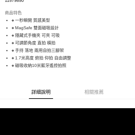
11579850
LINE Pay
商品特色
Apple Pay
🔸一秒瞬開 質感美型
🔸MagSafe 雙面磁吸設計
街口支付
🔸隱藏式手機夾 可夾 可吸
悠遊付
🔸可調節角度 直拍 橫拍
🔸手持 落地 兩用自拍三腳架
ATM付款
🔸1.7米高度 俯拍 仰拍 自由調整
🔸磁吸收納10米藍牙遙控拍照
運送方式
全家付款取貨
每筆NT$60，滿NT$299(含以上)免運費
詳細說明
相關推薦
付款後全家取貨
每筆NT$60，滿NT$299(含以上)免運費
7-11付款取貨
每筆NT$60，滿NT$299(含以上)免運費
付款後7-11取貨