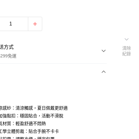
送方式
清除
紀錄
299免運
次付款
付款
石涼感紗：清涼觸感，夏日佩戴更舒適
重加強黏扣：穩固貼合，活動不滑脫
透氣材質：輕盈舒適不悶熱
體工學立體剪裁：貼合手腕不卡卡