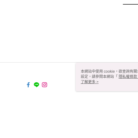
本網站中使用 cookie，欲查詢有關
設定，請參閱本網站「
隱私權條款
使用 cookie。
了解更多 >
TW-MWG1-66-206 Web2.0 Defau
© 2026 by 九州資訊工作室