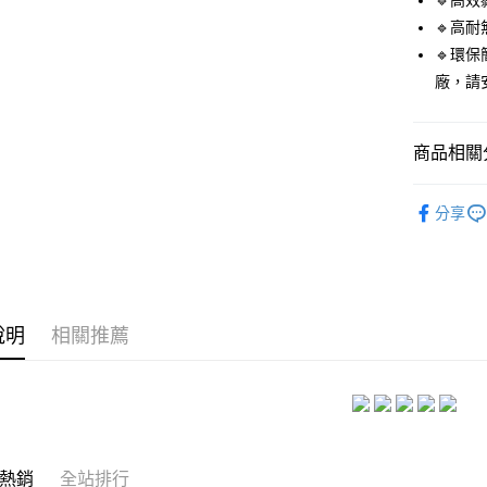
🔹高
悠遊付
🔹高
ATM付款
🔹環
廠，請
運送方式
商品相關分
全家付款
每筆NT$6
🔥 熱銷排
分享
付款後全
每筆NT$6
7-11付款
每筆NT$6
說明
相關推薦
付款後7-1
每筆NT$6
宅配
每筆NT$1
熱銷
全站排行