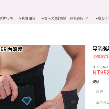
銷排行榜
➤真實開箱
➤買前3分鐘搞懂｜避免買錯
➤批發｜
專業護
超取滿NT$
NT$1,040 
NT$52
規格
護腕
專業護具