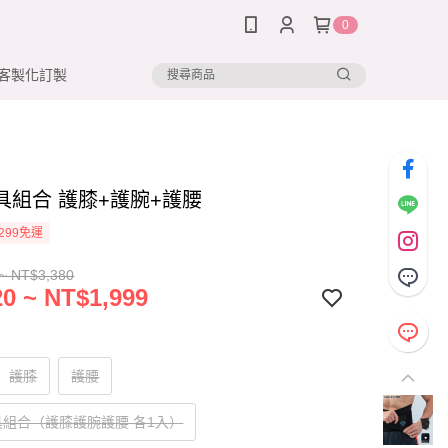
0
客製化訂製
具組合 護膝+護腕+護腰
299免運
~ NT$3,380
0 ~ NT$1,999
護膝
護腰
組合（護膝護腕護腰 各1入）