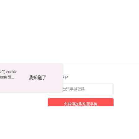
 cookie
kie 聲明
我知道了
官方APP
免費傳送載點至手機
本站最佳瀏覽環境請使用 Google Chrome、Firefox 或 Edge 以上版本