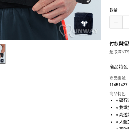
數量
付款與運
超取滿NT$
付款方式
商品特色
信用卡一
商品編號
11451427
超商取貨
商品特色
LINE Pay
🔹礦
🔹雙
Apple Pay
🔹高
街口支付
🔹人