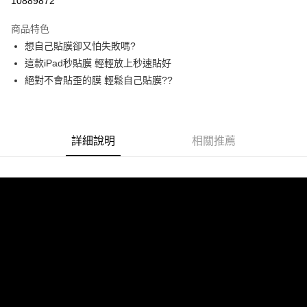
10889872
LINE Pay
商品特色
Apple Pay
想自己貼膜卻又怕失敗嗎?
這款iPad秒貼膜 輕輕放上秒速貼好
街口支付
絕對不會貼歪的膜 輕鬆自己貼膜??
悠遊付
ATM付款
詳細說明
相關推薦
運送方式
全家付款取貨
每筆NT$60，滿NT$299(含以上)免運費
付款後全家取貨
每筆NT$60，滿NT$299(含以上)免運費
7-11付款取貨
每筆NT$60，滿NT$299(含以上)免運費
付款後7-11取貨